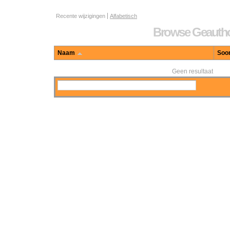
Actor browse options
Recente wijzigingen
Alfabetisch
Browse Geauthor
Naam
Soor
Geen resultaat