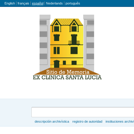
Idioma
English
français
español
Nederlands
português
Búsqueda
descripción archivística
registro de autoridad
instituciones archiv
Navegar