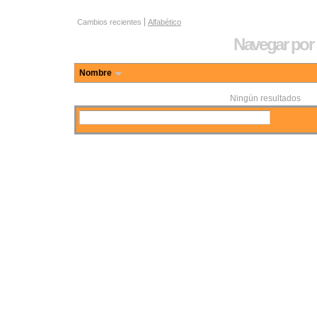
Opciones de navegación por actor
Cambios recientes
Alfabético
Navegar por 
Nombre
Ningún resultados