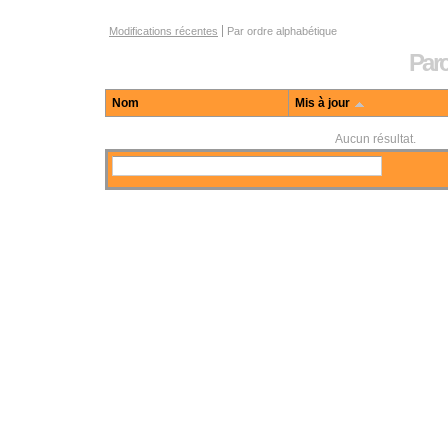
Options de navigation au sein des notices d'acteurs
Modifications récentes
Par ordre alphabétique
Parc
Nom
Mis à jour
Aucun résultat.