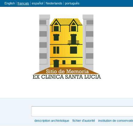
Langue
English
français
español
Nederlands
português
Rechercher
description archivistique
fichier d'autorité
institution de conservati
Parcourir