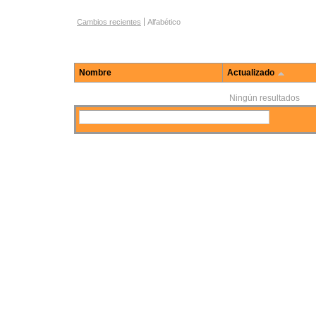
Opciones de navegación por Función
Cambios recientes
Alfabético
Nombre
Actualizado
Ningún resultados