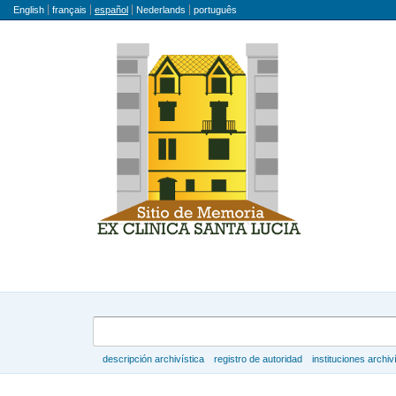
Idioma
English
français
español
Nederlands
português
Búsqueda
descripción archivística
registro de autoridad
instituciones archiv
Navegar