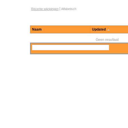
Opties voor het bladeren door functies
Recente wijzigingen
Alfabetisch
Naam
Updated
Geen resultaat