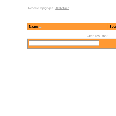
Opties voor het bladeren door functies
Recente wijzigingen
Alfabetisch
Naam
Soor
Geen resultaat