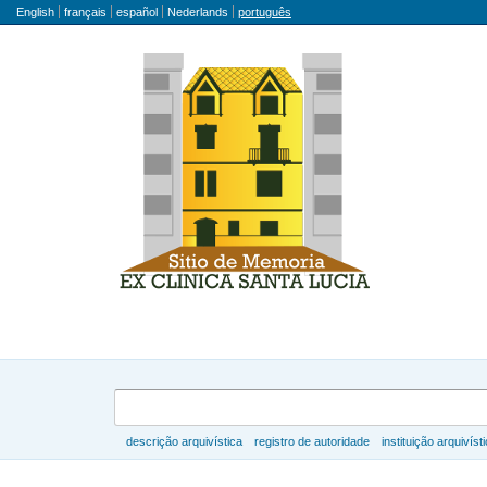
Idioma
English
français
español
Nederlands
português
Buscar
descrição arquivística
registro de autoridade
instituição arquivíst
Navegar