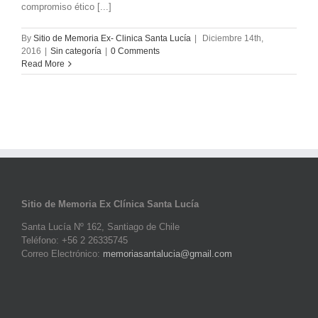
compromiso ético [...]
By
Sitio de Memoria Ex- Clinica Santa Lucía
|
Diciembre 14th,
2016
|
Sin categoría
|
0 Comments
Read More
Sitio de Memoria Ex Clínica Santa Lucía
Santa Lucía Nº 162, Santiago de Chile
Teléfono: +56 2 26335745
Correo Electrónico:
memoriasantalucia@gmail.com