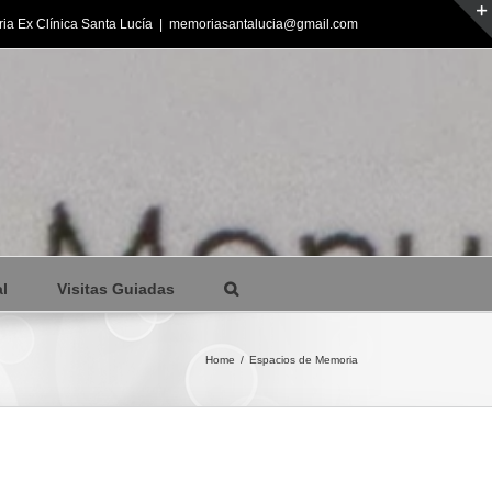
ia Ex Clínica Santa Lucía
|
memoriasantalucia@gmail.com
l
Visitas Guiadas
Home
/
Espacios de Memoria