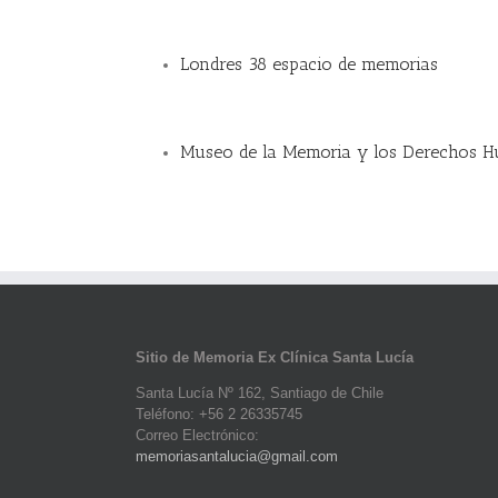
Londres 38 espacio de memorias
Museo de la Memoria y los Derechos 
Sitio de Memoria Ex Clínica Santa Lucía
Santa Lucía Nº 162, Santiago de Chile
Teléfono: +56 2 26335745
Correo Electrónico:
memoriasantalucia@gmail.com