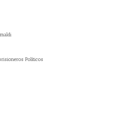
imaldi
isioneros Políticos