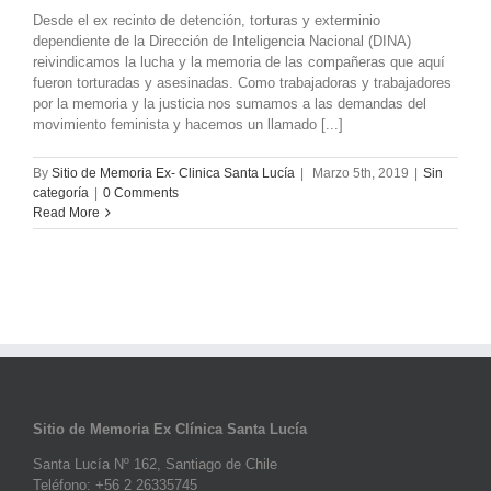
Desde el ex recinto de detención, torturas y exterminio
dependiente de la Dirección de Inteligencia Nacional (DINA)
reivindicamos la lucha y la memoria de las compañeras que aquí
fueron torturadas y asesinadas. Como trabajadoras y trabajadores
por la memoria y la justicia nos sumamos a las demandas del
movimiento feminista y hacemos un llamado [...]
By
Sitio de Memoria Ex- Clinica Santa Lucía
|
Marzo 5th, 2019
|
Sin
categoría
|
0 Comments
Read More
Sitio de Memoria Ex Clínica Santa Lucía
Santa Lucía Nº 162, Santiago de Chile
Teléfono: +56 2 26335745