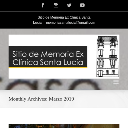
Facebook
Instagram
Twitter
Youtube
Sitio de Memoria Ex Clínica Santa
Lucía
|
memoriasantalucia@gmail.com
Monthly Archives:
Marzo 2019