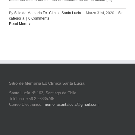
By
Sitio de Memoria Ex- Clinica Santa Lucía
|
Marzo 31st, 2020
|
Sin
categoría
|
0 Comments
Read More
Sitio de Memoria Ex Clínica Santa Lucía
Santa Lucía Nº 162, Santiago de Chile
Teléfono: +56 2 26335745
Correo Electrónico:
memoriasantalucia@gmail.com