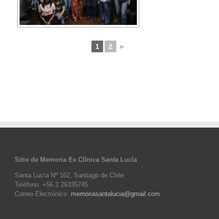
1
2
►
Sitio de Memoria Ex Clínica Santa Lucía
Santa Lucía Nº 162, Santiago de Chile
Teléfono: +56 2 26335745
Correo Electrónico:
memoriasantalucia@gmail.com