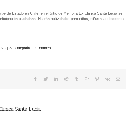
pe de Estado en Chile, en el Sitio de Memoria Ex Clínica Santa Lucía se
participación ciudadana. Habrán actividades para niños, niñas y adolescentes
.
2023
|
Sin categoría
|
0 Comments
Facebook
Twitter
Linkedin
Reddit
Tumblr
Google+
Pinterest
Vk
Ema
linica Santa Lucía