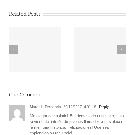
Related Posts
Ciclo de Teatro 2025:
Ciclo de Teatro 2025:
“Los Amantes y Los
“Nadie Nos Quiere Aquí”
Ojos”
One Comment
Marcela Fernanda
29/12/2017 at 01:18
- Reply
Me alegra demasiado! Era demasiado necesario, más
si viene del interés de jovenes llamados a prevalecer
la memoria histórica. Felicitaciones! Que sea
esplendido su resultado!