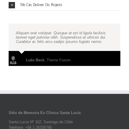
We Can Deliver On Projects
Aliquam erat volutpat. Quisque at est id ligula facilisis
laoreet eget pulvinar nibh. Suspendisse at ultrices dui.
Curabitur ac felis arcu sadips ipsums fugiats nemis.
Luke Beck
,
Theme Fusion
Sitio de Memoria Ex Clínica Santa Lucía
Santa Lucía Nº 162, Santiago de Chile
Teléfono: +56 2 26335745