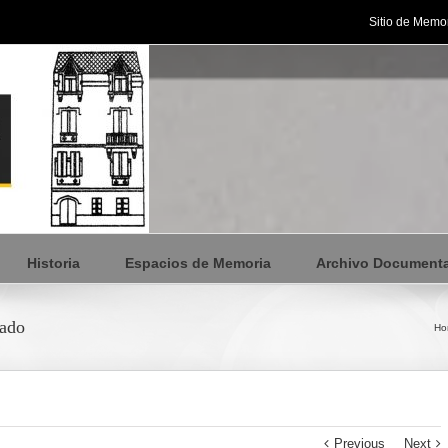
Sitio de Memor
Historia
Espacios de Memoria
Archivo Documenta
tado
Ho
Previous
Next