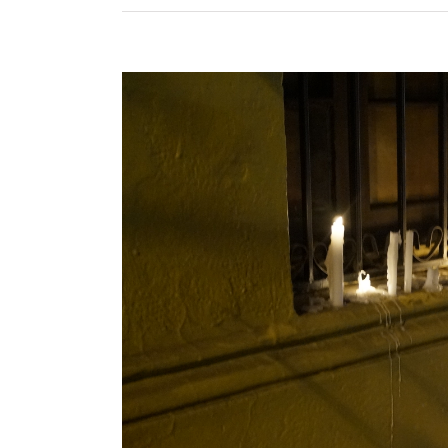
View
Larger
Image