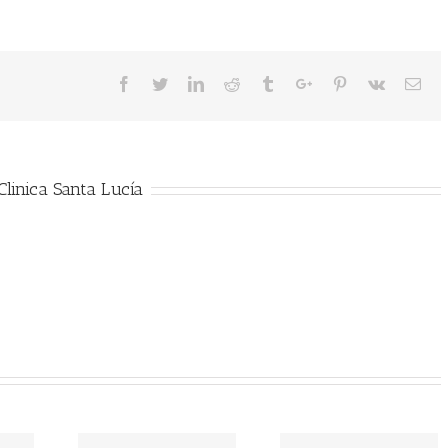
Facebook
Twitter
Linkedin
Reddit
Tumblr
Google+
Pinterest
Vk
Ema
linica Santa Lucía