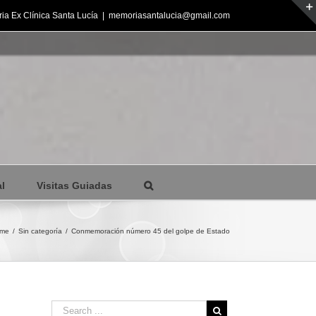
ia Ex Clínica Santa Lucía
|
memoriasantalucia@gmail.com
l
Visitas Guiadas
me
/
Sin categoría
/
Conmemoración número 45 del golpe de Estado