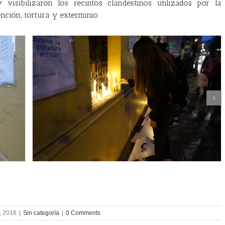
visibilizaron los recintos clandestinos utilizados por la
nción, tortura y exterminio.
, 2018
|
Sin categoría
|
0 Comments