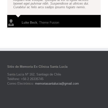
laoreet eget pulvinar nibh. Suspendisse at ultrices dui.
Curabitur ac felis arcu sadips ipsums fugiats nemis.
Luke Beck
,
Theme Fusion
Sitio de Memoria Ex Clínica Santa Lucía
Santa Lucía Nº 162, Santiago de Chile
Teléfono: +56 2 26335745
Correo Electrónico:
memoriasantalucia@gmail.com