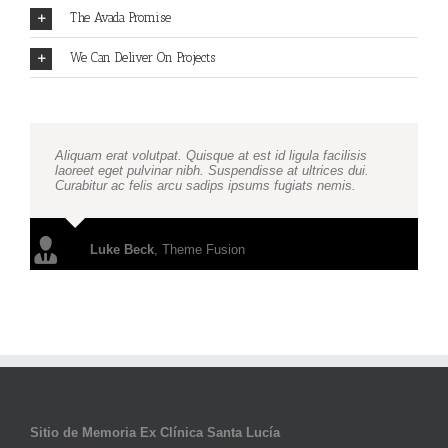
The Avada Promise
We Can Deliver On Projects
Aliquam erat volutpat. Quisque at est id ligula facilisis
laoreet eget pulvinar nibh. Suspendisse at ultrices dui.
Curabitur ac felis arcu sadips ipsums fugiats nemis.
Luke Beck
,
Theme Fusion
Sitio de Memoria Ex Clínica Santa Lucía