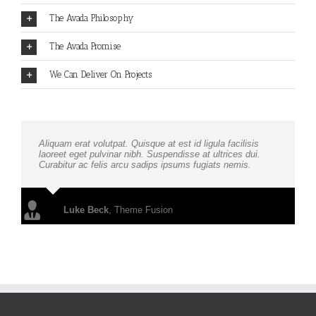
The Avada Philosophy
The Avada Promise
We Can Deliver On Projects
Aliquam erat volutpat. Quisque at est id ligula facilisis
laoreet eget pulvinar nibh. Suspendisse at ultrices dui.
Curabitur ac felis arcu sadips ipsums fugiats nemis.
Luke Beck
,
Theme Fusion