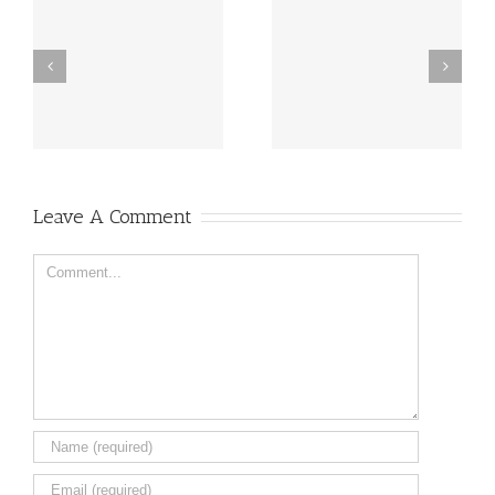
Ciclo de Teatro 2025:
Ciclo de Teatro 2025:
“Los Amantes y Los
“Nadie Nos Quiere Aquí”
Ojos”
Leave A Comment
Comment